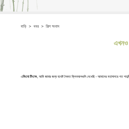
বাড়ি
>
খবর
>
শিল্প সংবাদ
এখনও প
এ
নিংবো টিংসেং
, আমি জানার জন্য যথেষ্ট সৈকত ক্লিনআপগুলি দেখেছি - আমাদের মহাসাগরে গত শতাব্দ