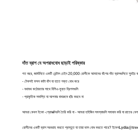
দাঁত ব্রাশ যে অপরাধবোধ ছাড়াই পরিষ্কার
গত বছর, জার্মানিতে একটি ডেন্টাল চেইন 20,000 রোগীকে আমাদের বাঁশের দাঁত ব্রাশগুলিতে স্যুই
- টেকসই ফসল কাটা বাঁশ যা হাতে শক্ত বোধ করে
- যথাযথ কঠোরতার সাথে বিপিএ-মুক্ত ব্রিশলগুলি
- প্রাকৃতিক সমাপ্তি যা আপনার বাথরুমে ছাঁচ করবে না
আমরা কেবল ইকো -প্রোডাক্টগুলি তৈরি করি না - আমরা হাইজিন সমস্যাগুলি সমাধান করি যা রাতের বেলা
রোগীদের একটি ব্রাশ সরবরাহ করতে প্রস্তুত যা তারা ভাল বোধ করতে পারে? ইমেল
Lydia@tre