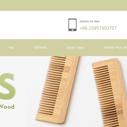
আমাদের কল করুন
+86-15957403707
খবর
ডাউনলোড
তদন্ত প্রেরণ
আমাদের সাথে যো