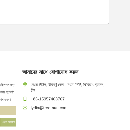
আমাদের সাথে যোগাযোগ করুন
কীভাবে একটি জিহ্বা স্ক্র্যাপার কাজ করে এবং
হেংজি টাউন, ইয়িনঝু জেলা, নিংবো সিটি, ঝিজিয়াং প্রদেশ,
্যক্তিগত যত্ন
কীভাবে আপনার সঠিকটি বেছে নেওয়া উচিত?
চীন
 আপনার ইমেলটি
2026/07/29
+86-15957403707
াযোগ করব।
তোমার জিভে সেই সাদা প্রলেপ? একা ব্রাশ করলেই
lydia@tree-sun.com
এটি দূর হবে না—এটিই প্রথম জিনিস যা বেশিরভাগ
লোকেরা বুঝতে পারে যখন তারা প্রথমবার জিভ
স্ক্র্যাপার চেষ্টা করে। জিহ্বার পৃষ্ঠটি ক্ষুদ্র প্যাপিলি দ্বারা