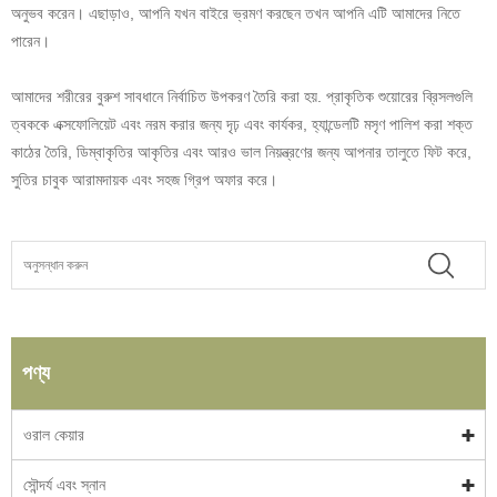
অনুভব করেন। এছাড়াও, আপনি যখন বাইরে ভ্রমণ করছেন তখন আপনি এটি আমাদের নিতে
পারেন।
আমাদের শরীরের বুরুশ সাবধানে নির্বাচিত উপকরণ তৈরি করা হয়. প্রাকৃতিক শুয়োরের ব্রিসলগুলি
ত্বককে এক্সফোলিয়েট এবং নরম করার জন্য দৃঢ় এবং কার্যকর, হ্যান্ডেলটি মসৃণ পালিশ করা শক্ত
কাঠের তৈরি, ডিম্বাকৃতির আকৃতির এবং আরও ভাল নিয়ন্ত্রণের জন্য আপনার তালুতে ফিট করে,
সুতির চাবুক আরামদায়ক এবং সহজ গ্রিপ অফার করে।
পণ্য
ওরাল কেয়ার
সৌন্দর্য এবং স্নান