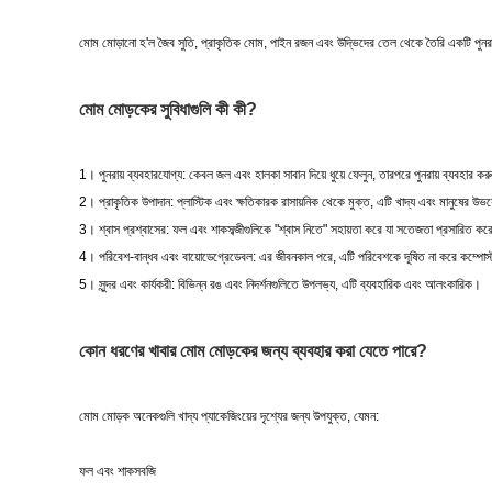
মোম মোড়ানো হ'ল জৈব সুতি, প্রাকৃতিক মোম, পাইন রজন এবং উদ্ভিদের তেল থেকে তৈরি একটি পুনরায়
মোম মোড়কের সুবিধাগুলি কী কী?
1। পুনরায় ব্যবহারযোগ্য: কেবল জল এবং হালকা সাবান দিয়ে ধুয়ে ফেলুন, তারপরে পুনরায় ব্যবহার 
2। প্রাকৃতিক উপাদান: প্লাস্টিক এবং ক্ষতিকারক রাসায়নিক থেকে মুক্ত, এটি খাদ্য এবং মানুষের উ
3। শ্বাস প্রশ্বাসের: ফল এবং শাকসব্জীগুলিকে "শ্বাস নিতে" সহায়তা করে যা সতেজতা প্রসারিত 
4। পরিবেশ-বান্ধব এবং বায়োডেগ্রেডেবল: এর জীবনকাল পরে, এটি পরিবেশকে দূষিত না করে কম্পোস
5। সুন্দর এবং কার্যকরী: বিভিন্ন রঙ এবং নিদর্শনগুলিতে উপলভ্য, এটি ব্যবহারিক এবং আলংকারিক।
কোন ধরণের খাবার মোম মোড়কের জন্য ব্যবহার করা যেতে পারে?
মোম মোড়ক অনেকগুলি খাদ্য প্যাকেজিংয়ের দৃশ্যের জন্য উপযুক্ত, যেমন:
ফল এবং শাকসবজি