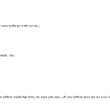
এটি মোমের স্তরটির দূষণ বা ক্ষতি হতে পারে।
পাশে mold ালুন।
োগ্য প্লাস্টিকের পণ্যগুলির বিকল্প হিসাবে মোম মোড়কে স্যুইচ করছে। এটি কেবল প্লাস্টিকের দূষণকে হ্রাস করে না তবে