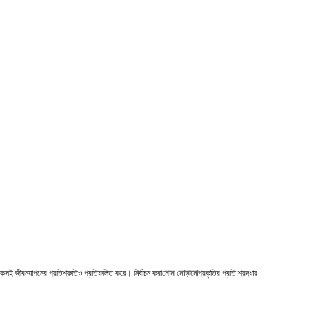
 টেকসই জীবনযাপনের প্রতিশ্রুতিও প্রতিফলিত করে। নির্বাচন করা
মোম মোড়ানো
প্রকৃতির প্রতি শ্রদ্ধার