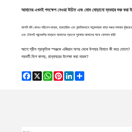
আমাদের এখনই পদক্ষেপ নেওয়া উচিত এবং মোম মোড়ানো ব্যবহার শুরু করা
আপনি যদি কোনও পরিবেশ-বান্ধব, ব্যবহারিক এবং নান্দনিকভাবে আনন্দদায়ক খাদ্য সঞ্চয় সমাধান খুঁ
এবং টেকসই পছন্দগুলির মাধ্যমে আমাদের গ্রহকে সুরক্ষায় আমাদের সাথে যোগদান করি!
আগে:
গ্রীস প্রাকৃতিক স্পঞ্জকে এজিয়ান সাগর থেকে উপহার হিসাবে কী করে তোলে?
পরবর্তী:
ডিশ কাপড়, রান্নাঘরের উপেক্ষা করা নায়ক?
Facebook
X
WhatsApp
Pinterest
LinkedIn
Share