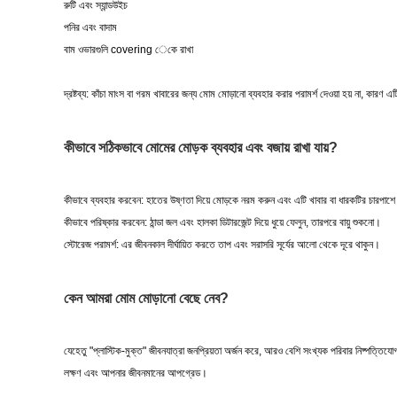
রুটি এবং স্যান্ডউইচ
পনির এবং বাদাম
বাম ওভারগুলি covering েকে রাখা
দ্রষ্টব্য: কাঁচা মাংস বা গরম খাবারের জন্য মোম মোড়ানো ব্যবহার করার পরামর্শ দেওয়া হয় না, কারণ 
কীভাবে সঠিকভাবে মোমের মোড়ক ব্যবহার এবং বজায় রাখা যায়?
কীভাবে ব্যবহার করবেন: হাতের উষ্ণতা দিয়ে মোড়কে নরম করুন এবং এটি খাবার বা ধারকটির চার
কীভাবে পরিষ্কার করবেন: ঠান্ডা জল এবং হালকা ডিটারজেন্ট দিয়ে ধুয়ে ফেলুন, তারপরে বায়ু শুকনো।
স্টোরেজ পরামর্শ: এর জীবনকাল দীর্ঘায়িত করতে তাপ এবং সরাসরি সূর্যের আলো থেকে দূরে থাকুন।
কেন আমরা মোম মোড়ানো বেছে নেব?
যেহেতু "প্লাস্টিক-মুক্ত" জীবনযাত্রা জনপ্রিয়তা অর্জন করে, আরও বেশি সংখ্যক পরিবার নিষ্পত্তিয
লক্ষণ এবং আপনার জীবনমানের আপগ্রেড।