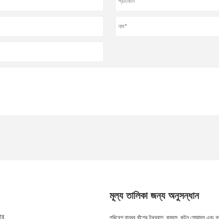
মূল্য তালিকা জন্য অনুসন্ধান
ার
কীভাবে একটি জিহ্বা স্ক্র্যাপার কাজ করে এবং
বাঁশের টুথব্রাশ: পরিবেশ সুরক্ষা
পরিবেশ বান্ধব বাঁশের টুথব্রাশ, কম্বস, কটন সোয়াবস এবং ব