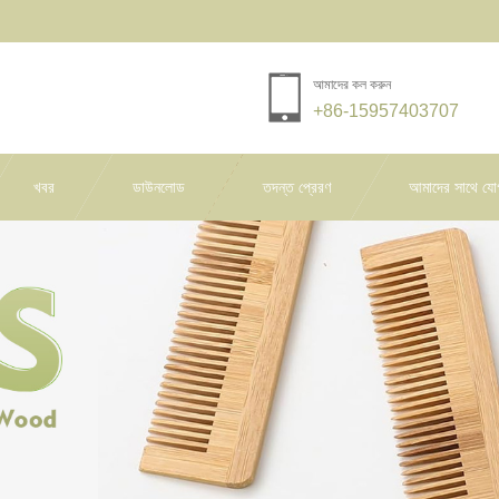
আমাদের কল করুন
+86-15957403707
খবর
ডাউনলোড
তদন্ত প্রেরণ
আমাদের সাথে যো