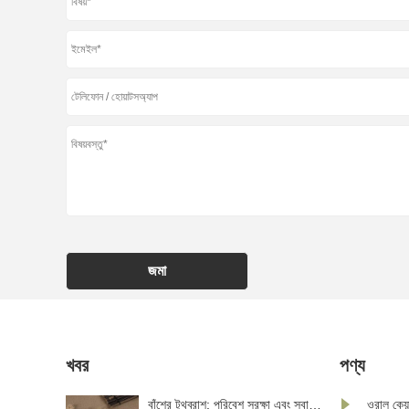
জমা
খবর
পণ্য
র কাজ করে এবং
বাঁশের টুথব্রাশ: পরিবেশ সুরক্ষা এবং স্বাস্থ্যের
ওরাল কেয়