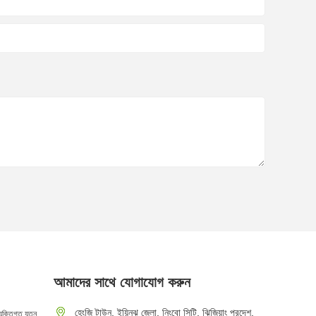
আমাদের সাথে যোগাযোগ করুন
 এবং স্বাস্থ্যের
কীভাবে একটি জিহ্বা স্ক্র্যাপার কাজ করে এবং
হেংজি টাউন, ইয়িনঝু জেলা, নিংবো সিটি, ঝিজিয়াং প্রদেশ,
্যক্তিগত যত্ন