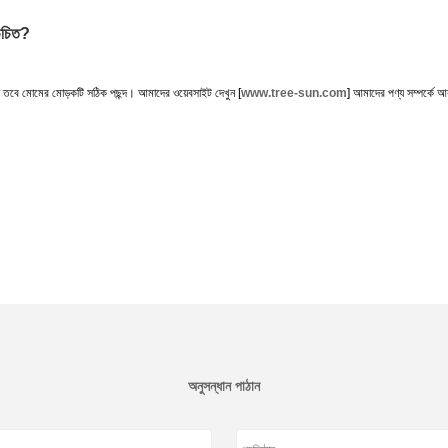
 উচিত?
জছেন তবে মোমের মোড়কটি সঠিক পছন্দ। আমাদের ওয়েবসাইট দেখুন [
www.tree-sun.com
] আমাদের পণ্য সম্পর্কে
অনুসন্ধান পাঠান